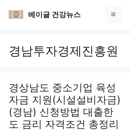
Skip
to
베이글 건강뉴스
Menu
content
경남투자경제진흥원
경상남도 중소기업 육성
자금 지원(시설설비자금)
(경남) 신청방법 대출한
도 금리 자격조건 총정리